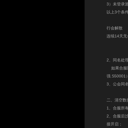
3）未登录游
以上3个条
行会解散
连续14天
2、同名处
如果合服区
强.S500
3、公会同
二、清空数
1、合服所
2、合服后
接开启；